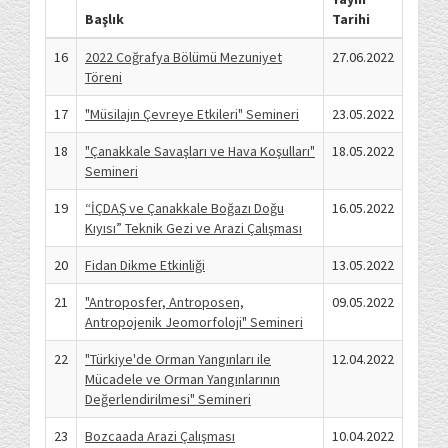
Başlık
Tarihi
16
2022 Coğrafya Bölümü Mezuniyet
27.06.2022
Töreni
17
"Müsilajın Çevreye Etkileri" Semineri
23.05.2022
18
"Çanakkale Savaşları ve Hava Koşulları"
18.05.2022
Semineri
19
“İÇDAŞ ve Çanakkale Boğazı Doğu
16.05.2022
Kıyısı” Teknik Gezi ve Arazi Çalışması
20
Fidan Dikme Etkinliği
13.05.2022
21
"Antroposfer, Antroposen,
09.05.2022
Antropojenik Jeomorfoloji" Semineri
22
"Türkiye'de Orman Yangınları ile
12.04.2022
Mücadele ve Orman Yangınlarının
Değerlendirilmesi" Semineri
23
Bozcaada Arazi Çalışması
10.04.2022