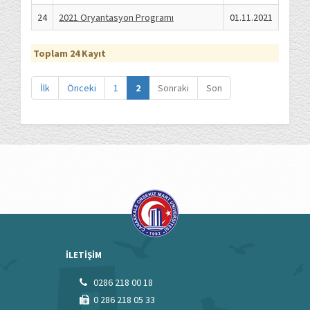
24
2021 Oryantasyon Programı
01.11.2021
Toplam 24 Kayıt
İlk
Önceki
1
2
Sonraki
Son
İLETİŞİM
0286 218 00 18
0 286 218 05 33