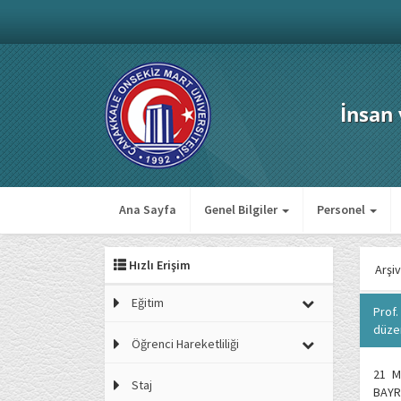
İnsan
Ana Sayfa
Genel Bilgiler
Personel
Hızlı Erişim
Arşiv
Eğitim
Prof.
düze
Öğrenci Hareketliliği
21 M
Staj
BAYRA