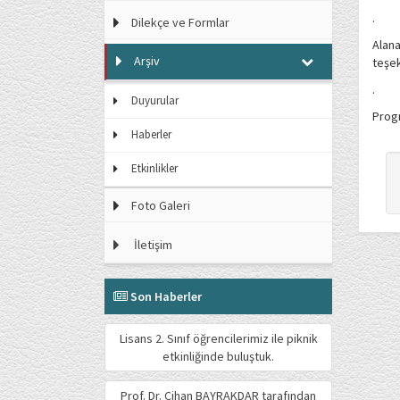
.
Dilekçe ve Formlar
​Ala
Arşiv
teşek
.
Duyurular
Progr
Haberler
Etkinlikler
Foto Galeri
İletişim
Son Haberler
Lisans 2. Sınıf öğrencilerimiz ile piknik
etkinliğinde buluştuk.
Prof. Dr. Cihan BAYRAKDAR tarafından