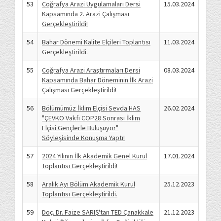
53
Coğrafya Arazi Uygulamaları Dersi
15.03.2024
Kapsamında 2. Arazi Çalışması
Gerçekleştirildi!
54
Bahar Dönemi Kalite Elçileri Toplantısı
11.03.2024
Gerçekleştirildi.
55
Coğrafya Arazi Araştırmaları Dersi
08.03.2024
Kapsamında Bahar Döneminin İlk Arazi
Çalışması Gerçekleştirildi!
56
Bölümümüz İklim Elçisi Sevda HAS
26.02.2024
"ÇEVKO Vakfı COP28 Sonrası İklim
Elçisi Gençlerle Buluşuyor"
Söyleşisinde Konuşma Yaptı!
57
2024 Yılının İlk Akademik Genel Kurul
17.01.2024
Toplantısı Gerçekleştirildi!
58
Aralık Ayı Bölüm Akademik Kurul
25.12.2023
Toplantısı Gerçekleştirildi.
59
Doç. Dr. Faize SARIŞ'tan TED Çanakkale
21.12.2023