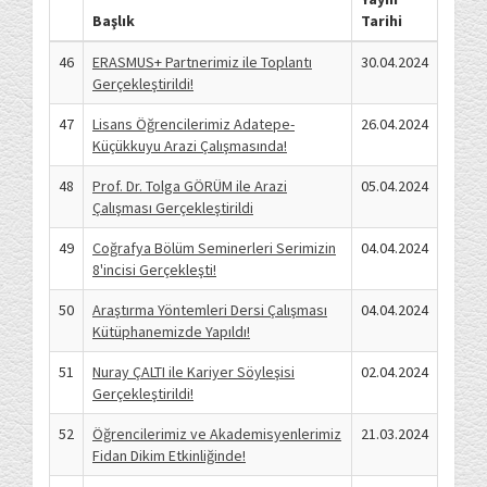
Başlık
Tarihi
46
ERASMUS+ Partnerimiz ile Toplantı
30.04.2024
Gerçekleştirildi!
47
Lisans Öğrencilerimiz Adatepe-
26.04.2024
Küçükkuyu Arazi Çalışmasında!
48
Prof. Dr. Tolga GÖRÜM ile Arazi
05.04.2024
Çalışması Gerçekleştirildi
49
Coğrafya Bölüm Seminerleri Serimizin
04.04.2024
8'incisi Gerçekleşti!
50
Araştırma Yöntemleri Dersi Çalışması
04.04.2024
Kütüphanemizde Yapıldı!
51
Nuray ÇALTI ile Kariyer Söyleşisi
02.04.2024
Gerçekleştirildi!
52
Öğrencilerimiz ve Akademisyenlerimiz
21.03.2024
Fidan Dikim Etkinliğinde!