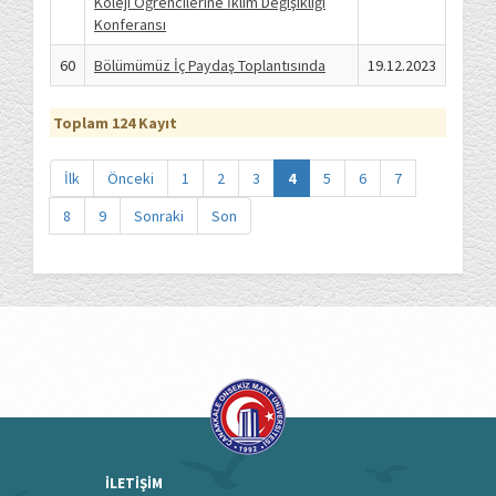
Koleji Öğrencilerine İklim Değişikliği
Konferansı
60
Bölümümüz İç Paydaş Toplantısında
19.12.2023
Toplam 124 Kayıt
İlk
Önceki
1
2
3
4
5
6
7
8
9
Sonraki
Son
İLETİŞİM