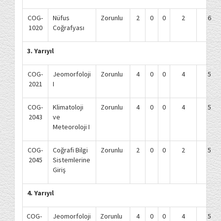
COG-
Nüfus
Zorunlu
2
0
0
2
6
1020
Coğrafyası
3. Yarıyıl
COG-
Jeomorfoloji
Zorunlu
4
0
0
4
5
2021
I
COG-
Klimatoloji
Zorunlu
4
0
0
4
5
2043
ve
Meteoroloji I
COG-
Coğrafi Bilgi
Zorunlu
2
0
0
2
5
2045
Sistemlerine
Giriş
4. Yarıyıl
COG-
Jeomorfoloji
Zorunlu
4
0
0
4
5