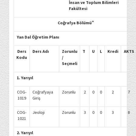
İnsan ve Toplum Bilimleri
Fakültesi
Coğrafya Bölümü ⃰
Yan Dal Öğretim Planı
Ders
Ders Adı
Zorunlu
T
U
L
Kredi
AKTS
Kodu
/
Seçmeli
1. Yarıyıl
COG-
Coğrafyaya
Zorunlu
2
0
0
2
7
1019
Giriş
COG-
Jeoloji
Zorunlu
3
0
0
3
8
1021
2. Yarıyıl