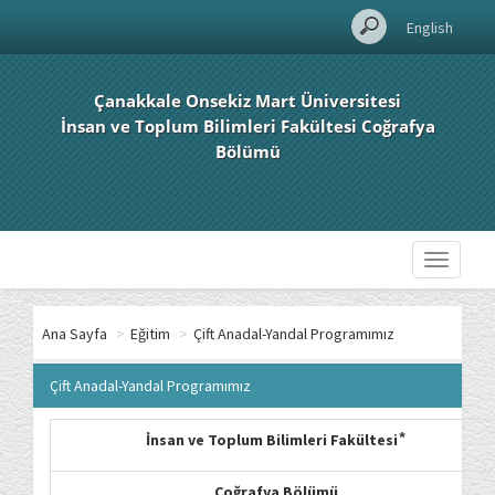
English
Çanakkale Onsekiz Mart Üniversitesi
İnsan ve Toplum Bilimleri Fakültesi Coğrafya
Bölümü
Toggle
navigati
Ana Sayfa
>
Eğitim
>
Çift Anadal-Yandal Programımız
Çift Anadal-Yandal Programımız
İnsan ve Toplum Bilimleri Fakültesi ⃰
Coğrafya Bölümü