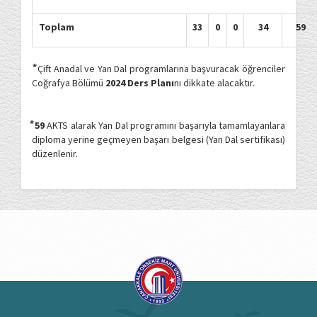
Toplam
33
0
0
34
59
⃰
Çift Anadal ve Yan Dal programlarına başvuracak öğrenciler
Coğrafya Bölümü
2024 Ders Planı
nı dikkate alacaktır.
⃰ 59
AKTS alarak Yan Dal programını başarıyla tamamlayanlara
diploma yerine geçmeyen başarı belgesi (Yan Dal sertifikası)
düzenlenir.