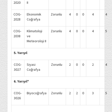
2020
II
COG-
Ekonomik
Zorunlu
4
0
0
4
4
2028
Coğrafya
COG-
Klimatoloji
Zorunlu
4
0
0
4
5
2038
ve
Meteoroloji II
5. Yarıyıl
COG-
Siyasi
Zorunlu
2
0
0
2
4
3027
Coğrafya
6. Yarıyıl*
COG-
Biyocoğrafya
Zorunlu
2
2
0
3
5
3026