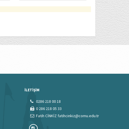
İLETİŞİM
0286 218 00 18
0 286 218 05 33
Fatih CİNKİZ fatihcinkiz@comu.edu.tr