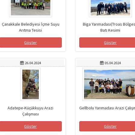
Çanakkale Belediyesi İçme Suyu
Biga Yarımadası(Troas Bölges
Arıtma Tesisi
Batı Kesimi
Göster
Göster
26.04.2024
05.04.2024
Adatepe-Küçükkuyu Arazi
Gellbolu Yarımadası Arazi Çalış
Çalışması
Göster
Göster