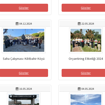
Göster
Göster
04.12.2024
22.05.2024
Saha Çalışması: Kilitbahir Köyü
Oryantiring Etkinliği 2024
Göster
Göster
16.05.2024
04.05.2024