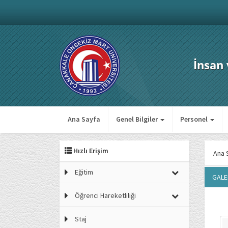
İnsan
Ana Sayfa
Genel Bilgiler
Personel
Hızlı Erişim
Ana 
Eğitim
GALE
Öğrenci Hareketliliği
Staj