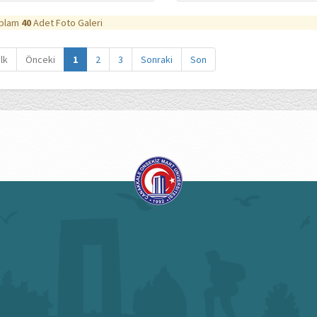
plam
40
Adet Foto Galeri
İlk
Önceki
1
2
3
Sonraki
Son