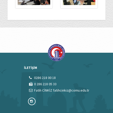
İLETİŞİM
0286 218 00 18
0 286 218 05 33
Fatih CİNKİZ fatihcinkiz@comu.edu.tr