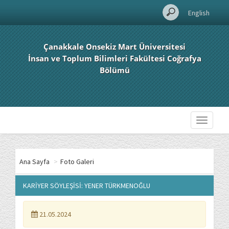
English
Çanakkale Onsekiz Mart Üniversitesi
İnsan ve Toplum Bilimleri Fakültesi Coğrafya
Bölümü
Toggle
navigati
Ana Sayfa
>
Foto Galeri
KARİYER SÖYLEŞİSİ: YENER TÜRKMENOĞLU
21.05.2024